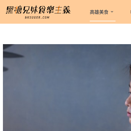
跳
至
高雄美食
主
要
內
容