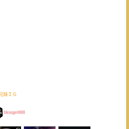
兄妹ＩＧ
bksuger888