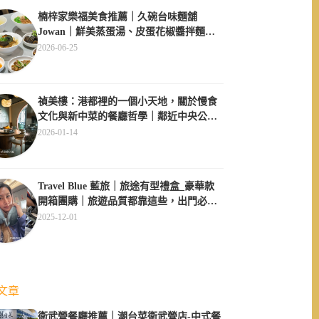
楠梓家樂福美食推薦｜久碗台味麵舖
Jowan｜鮮美蒸蛋湯、皮蛋花椒醬拌麵必
點、午間用餐不休息超方便
2026-06-25
禎美樓：港都裡的一個小天地，關於慢食
文化與新中菜的餐廳哲學｜鄰近中央公
園、大同醫院
2026-01-14
Travel Blue 藍旅｜旅途有型禮盒_豪華款
開箱團購｜旅遊品質都靠這些，出門必備
四件套
2025-12-01
文章
衛武營餐廳推薦｜潮台菜衛武營店-中式餐