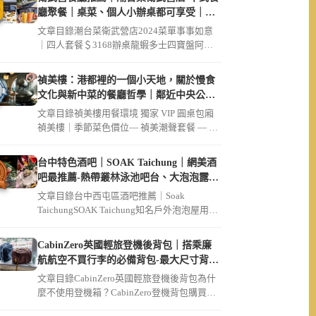
廳聚餐｜桌菜、個人小辦桌都可享受｜破
菜姐妹店
文章目錄潮台菜衛武營店2024菜單事事如意
｜四人套餐＄3168辦桌龍蝦多士四寶盤阿公
的脆筍豬肚雞湯鬧市起家雞（ […]
禎美樓：港都裡的一個小天地，關於慢食
文化與新中菜的餐廳哲學｜鄰近中央公
園、大同醫院
文章目錄禎美樓用餐環境 獨家 VIP 圓桌包廂
禎美樓｜季節菜色價位— 禎美潮聲套餐 — 迎
賓茶席招待現流生魚片 […]
台中特色酒吧｜SOAK Taichung｜網美酒
吧最推薦-熱帶叢林泳池吧台、大泡泡露天
草皮座位區
文章目錄台中西屯區酒吧推薦｜Soak
TaichungSOAK Taichung知名戶外泡泡屋用餐
環境SOAK […]
CabinZero英國輕旅登機後背包｜搭乘廉
航航空不買行李的必備背包-最大尺寸背包
36L軍用款、44L登機開箱｜可放筆電
文章目錄CabinZero英國輕旅登機後背包為什
麼不使用登機箱？CabinZero登機背包購買連
結【Cabin […]