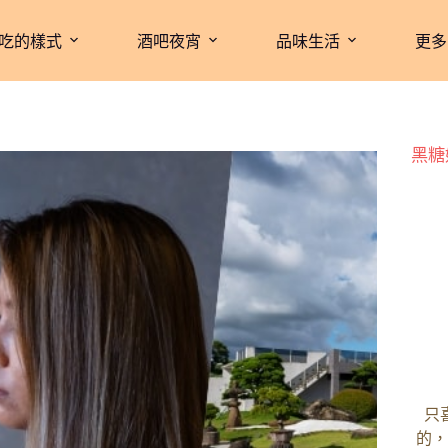
吃的樣式
酒吧夜宵
品味生活
更多
黑糖
只
的，