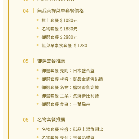
無我茶禪菜單套餐價格
極上套餐＄1080元
名物套餐＄1880元
御選套餐＄2880元
無菜單素食套餐 ＄1280
御選套餐推薦
御選套餐 先附：日本盛合盤
御選套餐 椀盛：御品金翅佛跳牆
御選套餐 名物：鹽烤香魚姿燒
御選套餐 主菜：炙燒伊比利豬
御選套餐 食事：一葉扁舟
名物套餐推薦
名物套餐 椀盛：御品上湯魚翅盅
名物套餐 先付：雪景彩蝶盤