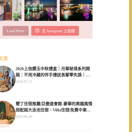
Load More
在 Instagram 上追蹤
文章
2026上信饌玉中秋禮盒｜月華秘境系列開
箱：不用冷藏的伴手禮送長輩零失誤｜素
食伴手禮推薦
2026-07-21
墾丁住宿推薦|亞曼達會館-豪華的異國風情
搭配超大泳池住宿、Villa住宿|免費中東服
飾體驗
2026-06-29