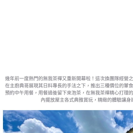
幾年前一度熱門的無我茶禪又重新開幕啦！這次換團隊經營
在主廚典哥展現其日料專長的手法之下，推出三種價位的葷
預約中午用餐，用餐過後留下來泡茶，在無我茶禪精心打理
內擺放屋主各式典雅賞玩，精緻的體驗讓身