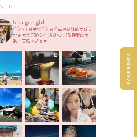
妹ＩＧ
bksuger_girl
👇👇不主發美食👇👇 只分享黑糖妹的女孩天
地⛳️ 女生喜歡的生活👒👓 以及鍾愛的美
妝、美照🤳💅💄💋
FACEBOOK