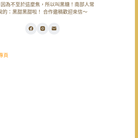
，因為不至於這麼焦，所以叫黑糖！南部人常
說的：黑甜黑甜啦！ 合作邀稿歡迎來信～
專頁