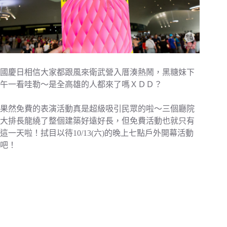
國慶日相信大家都跟風來衛武營入厝湊熱鬧，黑糖妹下
午一看哇勒～是全高雄的人都來了嗎ＸＤＤ？
果然免費的表演活動真是超級吸引民眾的啦～三個廳院
大排長龍繞了整個建築好遠好長，但免費活動也就只有
這一天啦！拭目以待10/13(六)的晚上七點戶外開幕活動
吧！