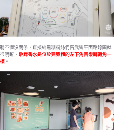
聽不懂沒關係，直接給黑糖粉絲們衛武營平面路線圖就
很明瞭，
跳舞香水是位於建築體的左下角音樂廳轉角一
樓
。