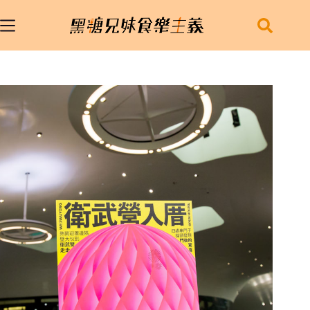
跳
至
主
要
內
容