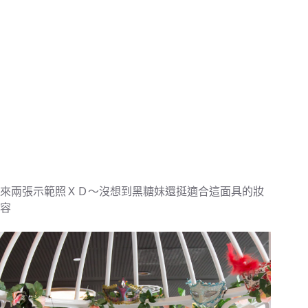
來兩張示範照ＸＤ～沒想到黑糖妹還挺適合這面具的妝
容