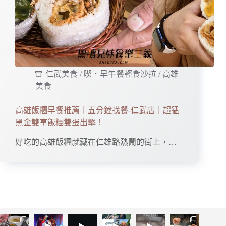
仁武美食
/
喫．早午餐輕食沙拉
/
高雄
美食
高雄飯糰早餐推薦｜五分鐘找餐-仁武店｜超猛
黑金雙享飯糰雙蛋出擊！
好吃的高雄飯糰就藏在仁雄路熱鬧的街上，…