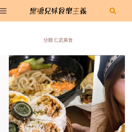
跳
至
主
要
內
容
分類
仁武美食