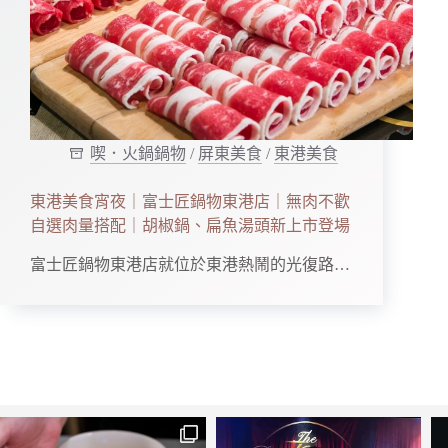
喫．火鍋鍋物
/
屏東美食
/
東港美食
東港美食宵夜｜富士匠鍋物東港店｜無肉不歡
自選肉量搭配｜胡椒鍋、扁魚湯頭新上市登場
富士匠鍋物東港店就位於東港熱鬧的光復路…