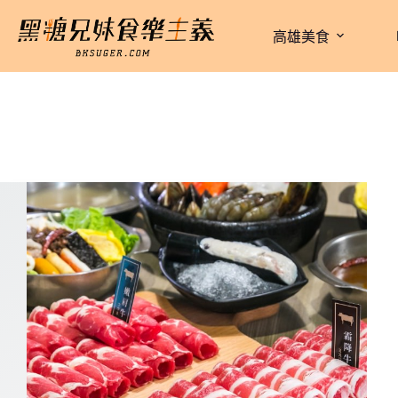
跳
至
高雄美食
主
要
內
容