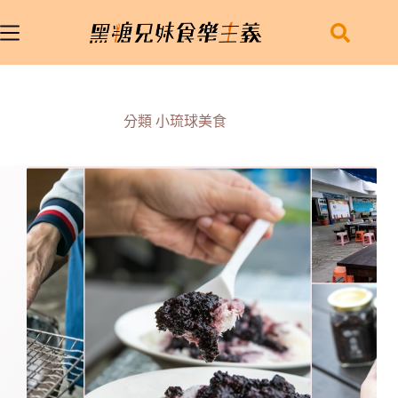
跳
至
主
要
內
容
分類
小琉球美食