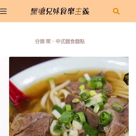
跳
至
主
要
內
容
分類
喫．中式麵食麵點