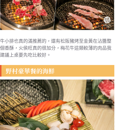
牛小排也真的滿推薦的，還有松阪豬烤至金黃在沾醬整
個香酥，火侯旺真的很加分，梅花牛這類較薄的肉品我
建議上桌要先吃比較好。
野村豪華餐的海鮮