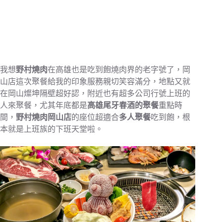
我想
野村燒肉
在高雄也是吃到飽燒肉界的老字號了，岡
山店這次聚餐給我的印象服務親切笑容滿分，地點又就
在岡山燦坤隔壁超好認，附近也有超多公司行號上班的
人來聚餐，尤其年底都是
高雄尾牙春酒的聚餐
重點時
間，
野村燒肉岡山店
的座位超適合
多人聚餐
吃到飽，根
本就是上班族的下班天堂啦。