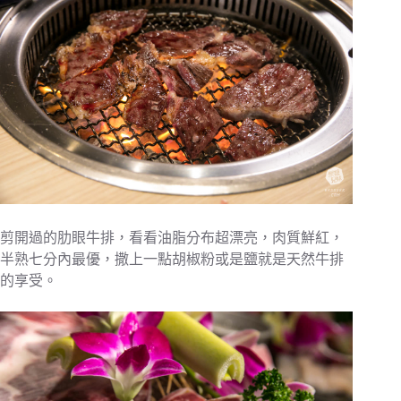
剪開過的肋眼牛排，看看油脂分布超漂亮，肉質鮮紅，
半熟七分內最優，撒上一點胡椒粉或是鹽就是天然牛排
的享受。