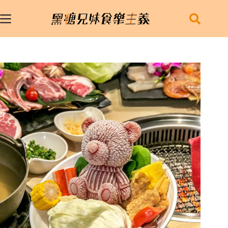
跳
至
主
要
內
容