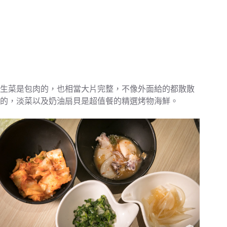
生菜是包肉的，也相當大片完整，不像外面給的都散散
的，淡菜以及奶油扇貝是超值餐的精選烤物海鮮。