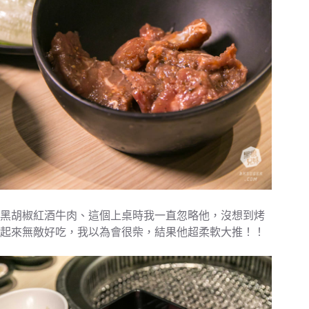
黑胡椒紅酒牛肉、這個上桌時我一直忽略他，沒想到烤
起來無敵好吃，我以為會很柴，結果他超柔軟大推！！