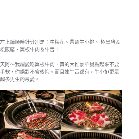
左上繞順時針分別是：牛梅花、帶骨牛小排、 極黑豬＆
松阪豬、翼板牛肉＆牛舌！
天阿～我超愛吃翼板牛肉，真的大推豪華餐點起來不要
手軟，你絕對不會後悔。而且連牛舌都有，牛小排更是
超多男生的最愛。