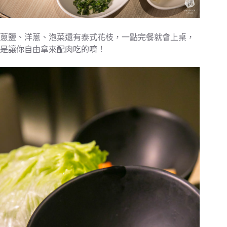
蔥鹽、洋蔥、泡菜還有泰式花枝，一點完餐就會上桌，
是讓你自由拿來配肉吃的唷！