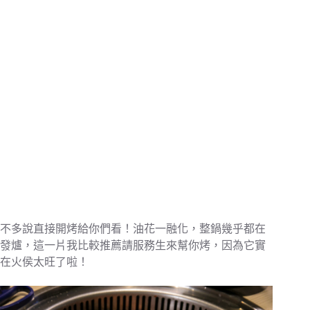
不多說直接開烤給你們看！油花一融化，整鍋幾乎都在
發爐，這一片我比較推薦請服務生來幫你烤，因為它實
在火侯太旺了啦！