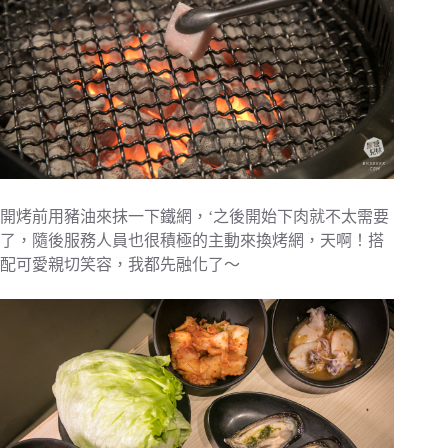
開烤前用豬油來抹一下鐵網，‘之後開始下肉就不太需要
了，隨後服務人員也很積極的主動來換烤網，天啊！搭
配可愛親切笑容，我都先融化了～