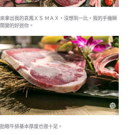
來拿出我的哀鳳ＸＳ ＭＡＸ，沒想到一比，我的手機瞬
間變的好迷你。
肋眼牛排基本厚度也很十足。