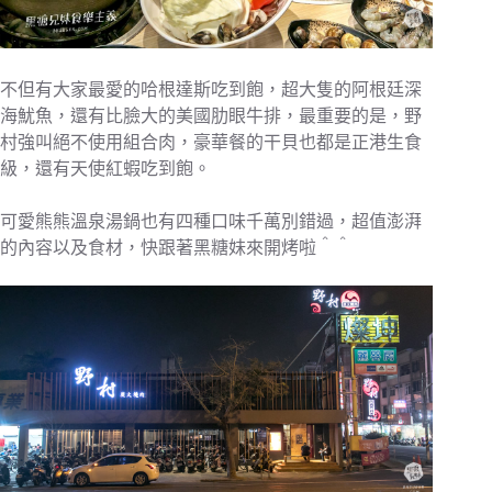
不但有大家最愛的哈根達斯吃到飽，超大隻的阿根廷深
海魷魚，還有比臉大的美國肋眼牛排，最重要的是，野
村強叫絕不使用組合肉，豪華餐的干貝也都是正港生食
級，還有天使紅蝦吃到飽。
可愛熊熊溫泉湯鍋也有四種口味千萬別錯過，超值澎湃
的內容以及食材，快跟著黑糖妹來開烤啦＾＾